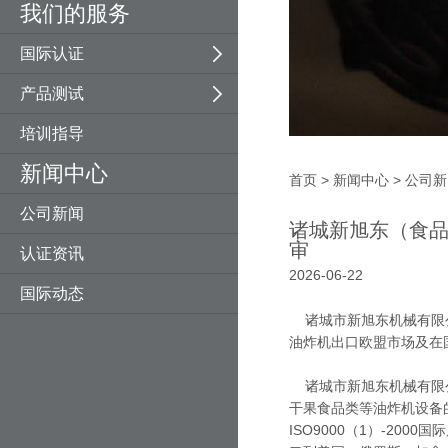
我们的服务
压力设备指令
E-MARK车辆认证
纺织机械
建材防火测试
国际认证
噪音指令
矿山机械
产品测试
一般产品安全指令
木工机械
培训指导
玩具指令
园林机械
新闻中心
RHoS指令
EN ISO 13849-1
首页
>
新闻中心
>
公司新
公司新闻
ETA技术评估
光幕
诸城新旭东（食品
审
认证资讯
2026-06-22
国际动态
诸城市新旭东机械有限公
油炸机出口欧盟市场及在
诸城市新旭东机械有限公
干果食品类等油炸机设备
ISO9000（1）-2