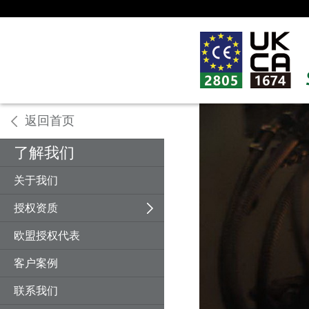
返回首页
返回
返回
返回
返回
返回
返回
返回
返回
返回
返回
返回
返回
返回
了解我们
机械设备
欧盟CE认证
认证介绍
机械指令
海关联盟认证
认证指导
计量许可证
C-TICK澳洲认证
机械设备
冶金机械
安规测试
钢结构
PFOS/PFOA检测
关于我们
电子电器
英国UKCA认证
指令法规
建材指令
GOST认证
证书种类
防火许证书
FCC美国认证
电子电器
工程机械
电磁兼容
板材
SVHC高关注物质
授权资质
建筑建材
俄罗斯认证
技术服务
低电压指令
其他证书和许可证
评审范围
防爆许可证
N95 美国认证
建筑材料
金属加工机械
无线通讯产品
门窗及五金
PAHs测试
欧盟授权代表
英国UKCA认证
多国产品认证
培训指导
电磁兼容指令
RTN安装使用许可证
GS德国认证
化学物质检测
塑料机械
RoHS
石材及瓷砖
LFGB与食品接触测试
客户案例
认证资料
无线指令
CB测试证书
儿童玩具
食品机械
IP防护等级
土工材料
联系我们
个人防护指令
SPF瑞士认证
包装机械
玻璃