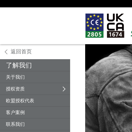
返回首页
返回
返回
返回
返回
返回
返回
返回
返回
返回
返回
返回
返回
返回
了解我们
机械设备
欧盟CE认证
认证介绍
机械指令
海关联盟认证
认证指导
计量许可证
C-TICK澳洲认证
机械设备
冶金机械
安规测试
钢结构
PFOS/PFOA检测
关于我们
电子电器
英国UKCA认证
指令法规
建材指令
GOST认证
证书种类
防火许证书
FCC美国认证
电子电器
工程机械
电磁兼容
板材
SVHC高关注物质
授权资质
建筑建材
俄罗斯认证
技术服务
低电压指令
其他证书和许可证
评审范围
防爆许可证
N95 美国认证
建筑材料
金属加工机械
无线通讯产品
门窗及五金
PAHs测试
欧盟授权代表
英国UKCA认证
多国产品认证
培训指导
电磁兼容指令
RTN安装使用许可证
GS德国认证
化学物质检测
塑料机械
RoHS
石材及瓷砖
LFGB与食品接触测试
客户案例
认证资料
无线指令
CB测试证书
儿童玩具
食品机械
IP防护等级
土工材料
联系我们
个人防护指令
SPF瑞士认证
包装机械
玻璃