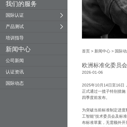
我们的服务
压力设备指令
E-MARK车辆认证
纺织机械
建材防火测试
国际认证
噪音指令
矿山机械
产品测试
一般产品安全指令
木工机械
培训指导
玩具指令
园林机械
新闻中心
RHoS指令
EN ISO 13849-1
首页
>
新闻中心
>
国际动
公司新闻
ETA技术评估
光幕
欧洲标准化委员
认证资讯
2026-01-06
国际动态
2025年10月14日至1
正式通过一揽子特别措施，
四季度前发布。
为突破当前标准制定进度瓶颈
工智能”技术委员会及标准
布标准草案，无需额外开展