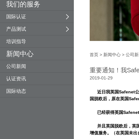
我们的服务
压力设备指令
E-MARK车辆认证
纺织机械
建材防火测试
国际认证
噪音指令
矿山机械
产品测试
一般产品安全指令
木工机械
培训指导
玩具指令
园林机械
新闻中心
RHoS指令
EN ISO 13849-1
首页
>
新闻中心
>
公司新
公司新闻
ETA技术评估
光幕
重要通知！我Saf
2019-01-29
认证资讯
国际动态
近日我英国Safenet
国脱欧后，原在英国Saf
已经获得英国Safene
并且英国脱欧后，英国依
增值服务。（在英国未出