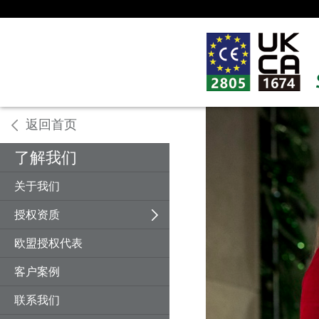
返回首页
返回
返回
返回
返回
返回
返回
返回
返回
返回
返回
返回
返回
返回
了解我们
机械设备
欧盟CE认证
认证介绍
机械指令
海关联盟认证
认证指导
计量许可证
C-TICK澳洲认证
机械设备
冶金机械
安规测试
钢结构
PFOS/PFOA检测
关于我们
电子电器
英国UKCA认证
指令法规
建材指令
GOST认证
证书种类
防火许证书
FCC美国认证
电子电器
工程机械
电磁兼容
板材
SVHC高关注物质
授权资质
建筑建材
俄罗斯认证
技术服务
低电压指令
其他证书和许可证
评审范围
防爆许可证
N95 美国认证
建筑材料
金属加工机械
无线通讯产品
门窗及五金
PAHs测试
欧盟授权代表
英国UKCA认证
多国产品认证
培训指导
电磁兼容指令
RTN安装使用许可证
GS德国认证
化学物质检测
塑料机械
RoHS
石材及瓷砖
LFGB与食品接触测试
客户案例
认证资料
无线指令
CB测试证书
儿童玩具
食品机械
IP防护等级
土工材料
联系我们
个人防护指令
SPF瑞士认证
包装机械
玻璃